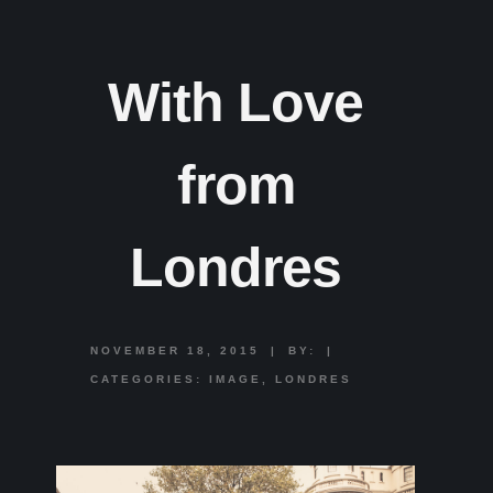
With Love
from
Londres
NOVEMBER 18, 2015
|
BY:
|
CATEGORIES:
IMAGE
,
LONDRES